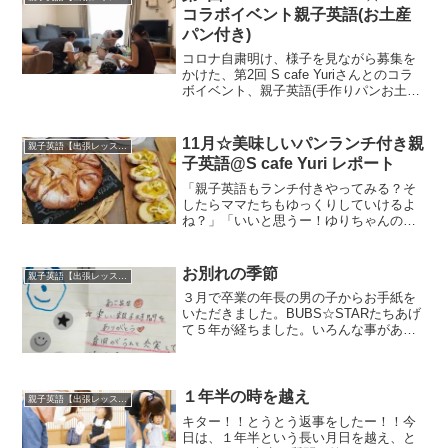
コラボイベント親子英語(お土産
パン付き)
コロナ自粛明け、様子を見ながら募集を
かけた、第2回 S cafe Yuriさんとのコラ
ボイベント、親子英語(手作りパンお土産
付き)に、2組の親子さんが来てください
ました。1組は前回参加してくれたリピー
ターさん、もう1組は前回参加予定だった
11月☆美味しいパンランチ付き親
親子英語【出張レッスン】
の...
子英語@S cafe Yuri レポート
「親子英語もランチ付きやってみる？そ
したらママたちもゆっくりしていけるよ
ね？」「いいと思うー！ゆりちゃんのラ
ンチ美味しいもん絶対うれしいはず
ー！」と、いうことで、今月から「ラン
チ付き」も選べることになったS cafe
お別れの季節
親子英語【出張レッスン】
Yuri ×BUBS☆...
３月で卒業の年長の男の子からお手紙を
いただきました。BUBS☆STARたちあげ
て５年が経ちました。いろんな事がある
けれど...こうやって理解して支えてくれ
る人がいてくれることで...また頑張ろう
って思えます✨はい、是非これからも色
んな形で宜...
１年半の時を越え
親子英語【出張レッスン】
キター！！とうとう返事をしたー！！今
日は、１年半という長い月日を越え、と