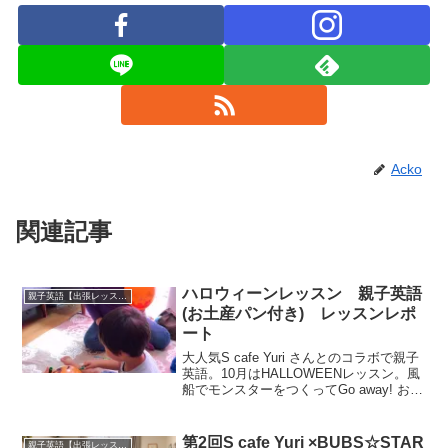
Acko
関連記事
ハロウィーンレッスン 親子英語
親子英語【出張レッスン】
(お土産パン付き) レッスンレポ
ート
大人気S cafe Yuri さんとのコラボで親子
英語。10月はHALLOWEENレッスン。風
船でモンスターをつくってGo away! お土
産パンもカボチャの形で可愛かったで
す。
第2回S cafe Yuri ×BUBS☆STAR
親子英語【出張レッスン】