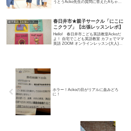
うとうAcko先生の質問に答えたAちゃん
の感動のお話です。(写真右)いつもご依頼
いただく親子英語サークル「ひよこ」さ
んいつも割とシーンとしています。なぜ
ならリピートを誰...
春日井市★親子サークル「にこに
親子英語【出張レッスン】
こクラブ」【出張レッスンレポ】
Hello! 春日井市こども英語教室Ackoだ
よ！ 自宅でこども英語教室 カフェでママ
英語 ZOOM オンラインレッスン(大人)を
やっていますが...昨日は春日井市交通児
童遊園で親子サークルをされている、
「にこにこクラブ」さんのところに出
張...
ホラー！Ackoの目がリアルに血みどろ
に！