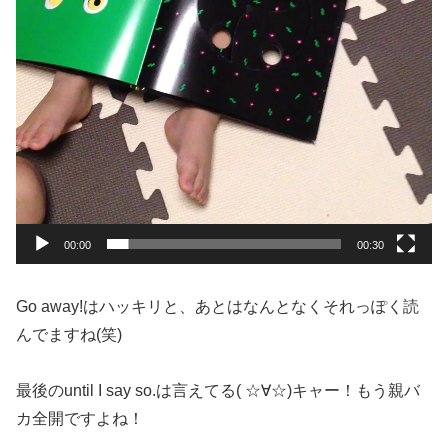
00:00
00:30
Go away!はハッキリと、あとはなんとなくそれっぽく読
んでますね(笑)
最後のuntil I say so.は言えてる( ☆∀☆)キャー！もう親バ
カ全開ですよね！