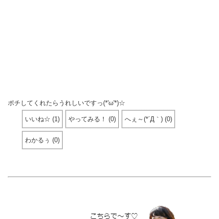
ポチしてくれたらうれしいですっ(*'ω'*)☆
いいね☆
(
1
)
やってみる！
(
0
)
へぇ～(*´Д｀)
(
0
)
わかるぅ
(
0
)