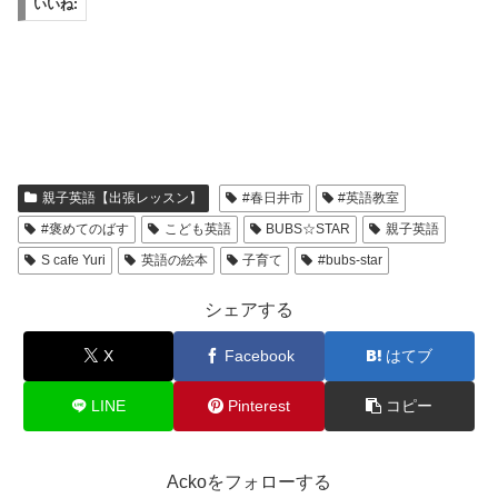
いいね:
親子英語【出張レッスン】
#春日井市
#英語教室
#褒めてのばす
こども英語
BUBS☆STAR
親子英語
S cafe Yuri
英語の絵本
子育て
#bubs-star
シェアする
X
Facebook
はてブ
LINE
Pinterest
コピー
Ackoをフォローする