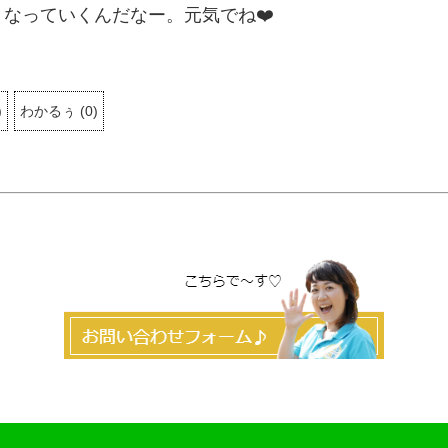
なっていくんだなー。元気でね❤️
)
わかるぅ
(
0
)