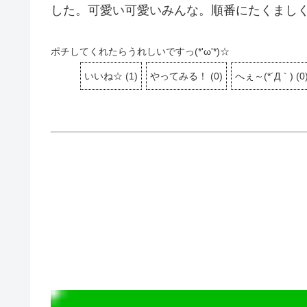
した。可愛い可愛いみんな。順番にたくましく
ポチしてくれたらうれしいですっ(*'ω'*)☆
いいね☆
(
1
)
やってみる！
(
0
)
へぇ～(*´Д｀)
(
0