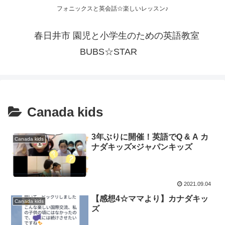
フォニックスと英会話☆楽しいレッスン♪
春日井市 園児と小学生のための英語教室
BUBS☆STAR
Canada kids
3年ぶりに開催！英語でQ & A カ
Canada kids
ナダキッズ×ジャパンキッズ
2021.09.04
【感想4☆ママより】カナダキッ
Canada kids
ズ