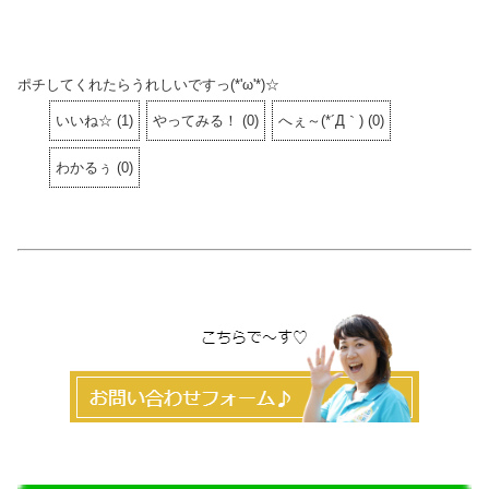
ポチしてくれたらうれしいですっ(*'ω'*)☆
いいね☆
(
1
)
やってみる！
(
0
)
へぇ～(*´Д｀)
(
0
)
わかるぅ
(
0
)