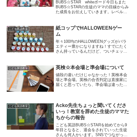
BUBS☆STAR whiteボード今日もまた
BUBS☆STARの生徒のママの目線からみ
た成長をお伝えしていきます。レベルご
とにお届けしてますが、今日はレベル2の
園児&低学年の続きです❤️ 国連英検ジュ
ニアを受けた後の変化英語はとにかく楽
紙コップでHALLOWEENゲー
こども英語教室
し...
ム
年々100均のHALLOWEENグッズがバラ
エティー豊かになりますね！すでにたく
さん持っているんだけど、ついチェック
しにいっちゃうのはきっと他の先生たち
も同じですよね😁毎年必ずチェックする
のはテーブルクロス。これ、結構すぐに
英検☆本会場と準会場について
こども英語教室
売り切れてる気が...
値段の違いだけじゃなかった！英検本会
場と準会場。英検の合否判定は直接家に
届くと思っていたら、準会場は違った！
受験料、申込方法、受験日、結果発表な
ど本会場と準会場の違いをまとめてみま
した。
Acko先生ちょっと聞いてくださ
こども英語教室
いっ！教室を辞めた生徒のママた
ちからの報告
こども英語BUBS☆STARを始めてから9
年目となると、退会をされていった生徒
さんも何人かいます。SNSでつながって