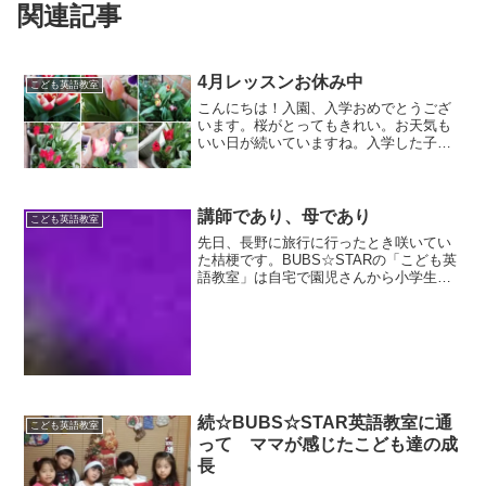
関連記事
4月レッスンお休み中
こども英語教室
こんにちは！入園、入学おめでとうござ
います。桜がとってもきれい。お天気も
いい日が続いていますね。入学した子、
進級した子達に「おめでとう！！」って
言いたかったのですが、こども英語
BUBS☆STAR は4月レッスンをお休みす
ることにしました。新...
講師であり、母であり
こども英語教室
先日、長野に旅行に行ったとき咲いてい
た桔梗です。BUBS☆STARの「こども英
語教室」は自宅で園児さんから小学生の
お子様を対象におこなっています。お子
様だけが、"Hello!" といってドアを開け、
一人でレッスンに来るのです。未就園児
さんは...
続☆BUBS☆STAR英語教室に通
こども英語教室
って ママが感じたこども達の成
長