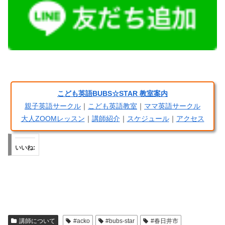
こども英語BUBS☆STAR 教室案内
親子英語サークル
｜
こども英語教室
｜
ママ英語サークル
大人ZOOMレッスン
｜
講師紹介
｜
スケジュール
｜
アクセス
いいね:
講師について
#acko
#bubs-star
#春日井市