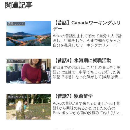
関連記事
【昔話】Canadaワーキングホリ
講師について
デー
Ackoの昔話生まれて初めて自分１人で計
画し、行動をした。今まで知らなかった
自分を発見したワーキングホリデー
Canada のアメブロ投稿をこちらにまとめ
てみました。興味あるかたはどうぞ💗 国
内線はちっちゃくてびっくりの巻 マニュ
【昔話4】氷河期に就職活動
講師について
アル車を購入...
前回までのお話は...こどもの頃は全く英
語とは無縁で...中学でちょっと行った英
語塾で得意になった気がして(成績は普
通)、英検３級とってうかれ、商業高校に
入り同級生に英語の発音を褒められ...さ
らにうかれる超単細胞のAcko...でした
ね？...
【昔話7】駅前留学
講師について
Ackoの昔話7まで来ちゃいましたね！昔
話1から興味のあるかたはしたの方の
Prev.ボタンから前の投稿みてね！(リンク
貼れって？😅)長々と読むのがめんどくさ
い方は一番下の【本日のまとめ】だけ見
てください(笑)Ackoは高卒で19歳になる