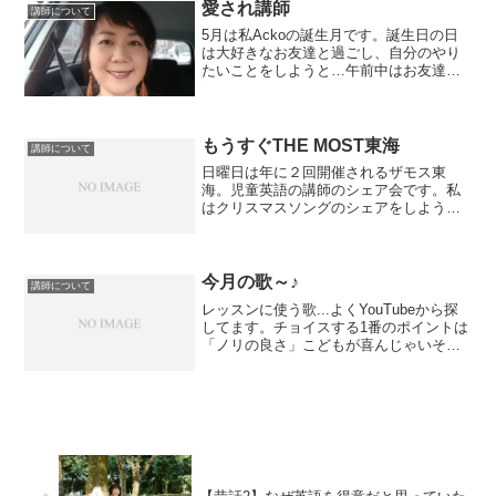
年に...
愛され講師
講師について
5月は私Ackoの誕生月です。誕生日の日
は大好きなお友達と過ごし、自分のやり
たいことをしようと…午前中はお友達主
催のワンポイントメイク＆夏アクセサリ
ー講座に参加してきました。小牧の仲良
しまり子先生の他友人数人も一緒で素敵
なアクセサリーを作っ...
もうすぐTHE MOST東海
講師について
日曜日は年に２回開催されるザモス東
海。児童英語の講師のシェア会です。私
はクリスマスソングのシェアをしようと
準備中描けたーと思ったら間違えてて6つ
ほど消しました！消ゴムでっ！ショック
😭途中だけど一旦終了。続きは明日See
you!
今月の歌～♪
講師について
レッスンに使う歌...よくYouTubeから探
してます。チョイスする1番のポイントは
「ノリの良さ」こどもが喜んじゃいそう
なもの、ウケが良さそうなものを選んで
ます。あとはその時々で 教えたい単語が
入ったもの 踊れるもの 知っておきたい有
名な曲...