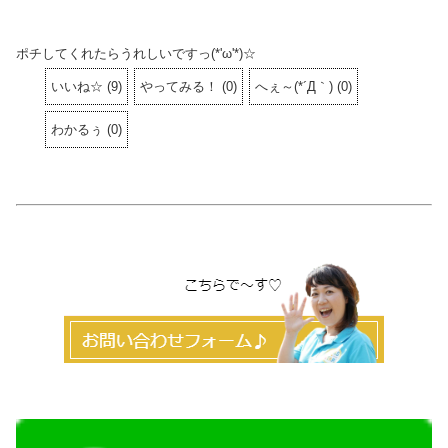
ポチしてくれたらうれしいですっ(*'ω'*)☆
いいね☆
(
9
)
やってみる！
(
0
)
へぇ～(*´Д｀)
(
0
)
わかるぅ
(
0
)