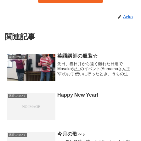
Acko
関連記事
英語講師の服装☆
講師について
先日、春日井から遠く離れた日進で
Masako先生のイベント(Asmamaさん主
宰)のお手伝いに行ったとき、うちの生徒
さんSちゃんがママと一所に来てくれまし
た！誰も知らないところでレッスンをす
るとき、いつもの見慣れた子達が来てく
れるって、本当...
Happy New Year!
講師について
今月の歌～♪
講師について