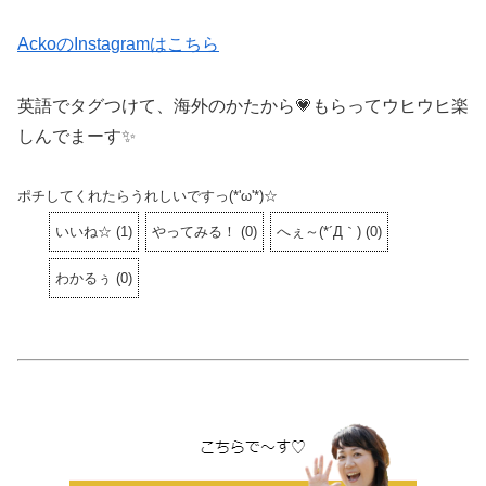
AckoのInstagramはこちら
英語でタグつけて、海外のかたから💗もらってウヒウヒ楽
しんでまーす✨
ポチしてくれたらうれしいですっ(*'ω'*)☆
いいね☆
(
1
)
やってみる！
(
0
)
へぇ～(*´Д｀)
(
0
)
わかるぅ
(
0
)