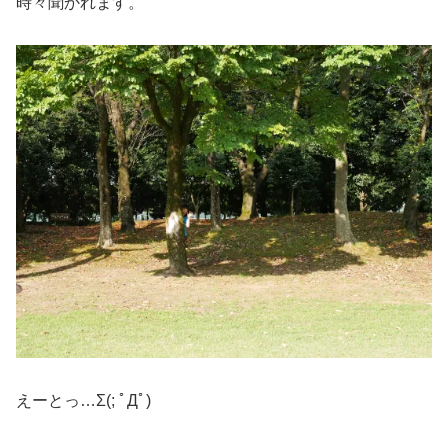
時々聞かれます。
えーとっ…Σ(; ﾟДﾟ)