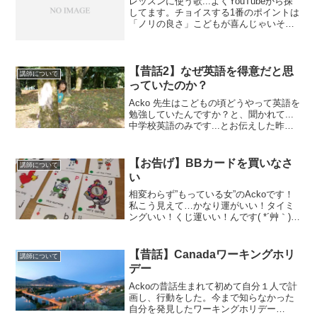
レッスンに使う歌...よくYouTubeから探
してます。チョイスする1番のポイントは
「ノリの良さ」こどもが喜んじゃいそう
なもの、ウケが良さそうなものを選んで
ます。あとはその時々で 教えたい単語が
入ったもの 踊れるもの 知っておきたい有
名な曲...
【昔話2】なぜ英語を得意だと思
講師について
っていたのか？
Acko 先生はこどもの頃どうやって英語を
勉強していたんですか？と、聞かれて...
中学校英語のみです...とお伝えした昨日
の投稿。こちらそもそもなんで得意だと
思ってたのかなぁ？って考えてみまし
た。あまりにも古い記憶で...完全に忘れ
【お告げ】BBカードを買いなさ
講師について
ちゃって...
い
相変わらず”もっている女”のAckoです！
私こう見えて…かなり運がいい！タイミ
ングいい！くじ運いい！んです( *´艸｀)★
今回はまさかまさかのBBカードを私の目
の前でやって見せてくれるという方が現
れたのですー！私がなぜここまで興奮し
【昔話】Canadaワーキングホリ
講師について
ているか...
デー
Ackoの昔話生まれて初めて自分１人で計
画し、行動をした。今まで知らなかった
自分を発見したワーキングホリデー