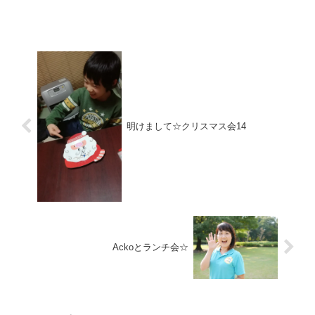
Canada のアメブロ投稿をこちらにまとめ
てみました。興味あるかたはどうぞ💗 国
内線はちっちゃくてびっくりの巻 マニュ
アル車を購入...
明けまして☆クリスマス会14
Ackoとランチ会☆