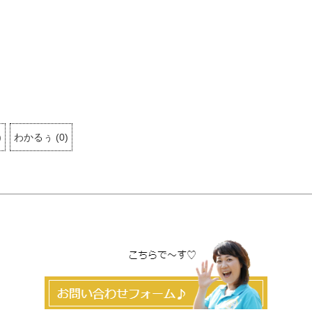
)
わかるぅ
(
0
)