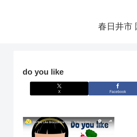
春日井市 
do you like
X
Facebook