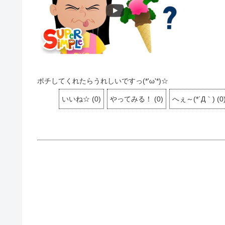
ポチしてくれたらうれしいですっ(*'ω'*)☆
いいね☆
(
0
)
やってみる！
(
0
)
へぇ～(*´Д｀)
(
0