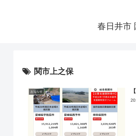
春日井市 
関市上之保
お知らせ
2