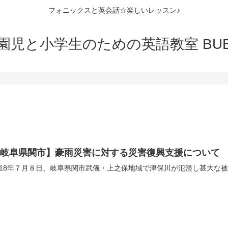
フォニックスと英会話☆楽しいレッスン♪
園児と小学生のための英語教室 BUB
【岐阜県関市】豪雨災害に対する災害復興支援について
018年７月８日、岐阜県関市武儀・上之保地域で津保川が氾濫し甚大な