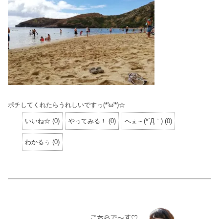
ポチしてくれたらうれしいですっ(*'ω'*)☆
いいね☆
(
0
)
やってみる！
(
0
)
へぇ～(*´Д｀)
(
0
)
わかるぅ
(
0
)