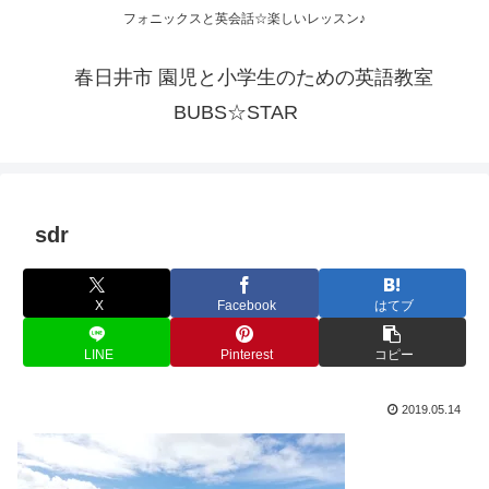
フォニックスと英会話☆楽しいレッスン♪
春日井市 園児と小学生のための英語教室
BUBS☆STAR
sdr
X
Facebook
はてブ
LINE
Pinterest
コピー
2019.05.14