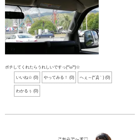
ポチしてくれたらうれしいですっ(*'ω'*)☆
いいね☆
(
0
)
やってみる！
(
0
)
へぇ～(*´Д｀)
(
0
)
わかるぅ
(
0
)