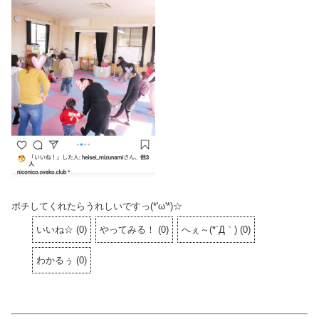
ポチしてくれたらうれしいですっ(*'ω'*)☆
いいね☆
(
0
)
やってみる！
(
0
)
へぇ～(*´Д｀)
(
0
)
わかるぅ
(
0
)