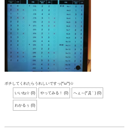
ポチしてくれたらうれしいですっ(*'ω'*)☆
いいね☆
(
0
)
やってみる！
(
0
)
へぇ～(*´Д｀)
(
0
)
わかるぅ
(
0
)