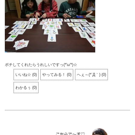
ポチしてくれたらうれしいですっ(*'ω'*)☆
いいね☆
(
0
)
やってみる！
(
0
)
へぇ～(*´Д｀)
(
0
)
わかるぅ
(
0
)