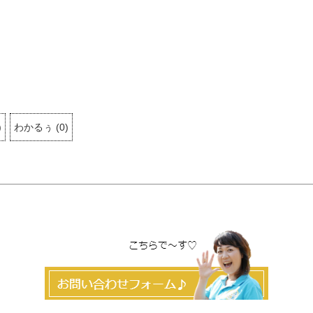
)
わかるぅ
(
0
)