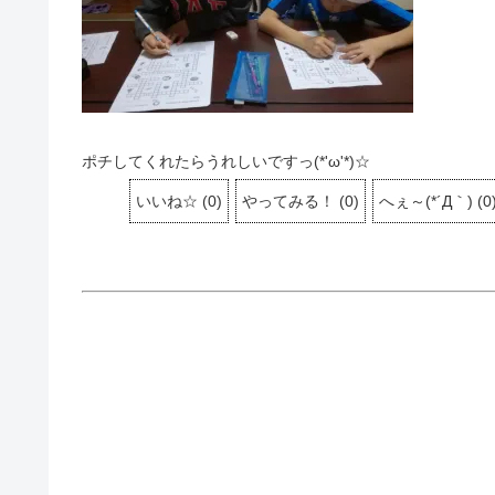
ポチしてくれたらうれしいですっ(*'ω'*)☆
いいね☆
(
0
)
やってみる！
(
0
)
へぇ～(*´Д｀)
(
0