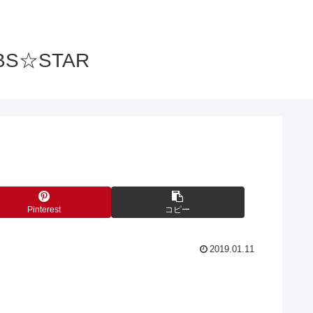
S☆STAR
Pinterest
コピー
2019.01.11