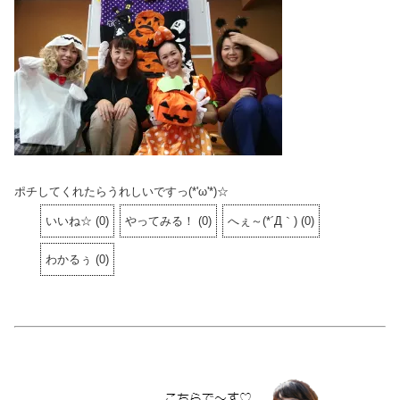
ポチしてくれたらうれしいですっ(*'ω'*)☆
いいね☆
(
0
)
やってみる！
(
0
)
へぇ～(*´Д｀)
(
0
)
わかるぅ
(
0
)