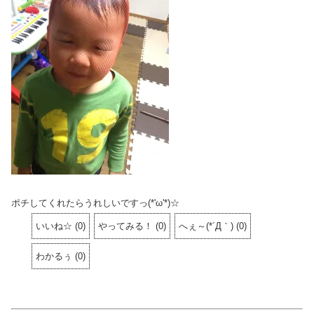
ポチしてくれたらうれしいですっ(*'ω'*)☆
いいね☆
(
0
)
やってみる！
(
0
)
へぇ～(*´Д｀)
(
0
)
わかるぅ
(
0
)