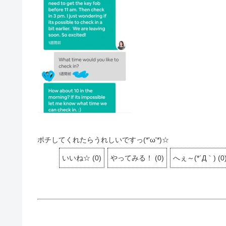
ポチしてくれたらうれしいですっ(*'ω'*)☆
いいね☆
(
0
)
やってみる！
(
0
)
へぇ～(*´Д｀)
(
0