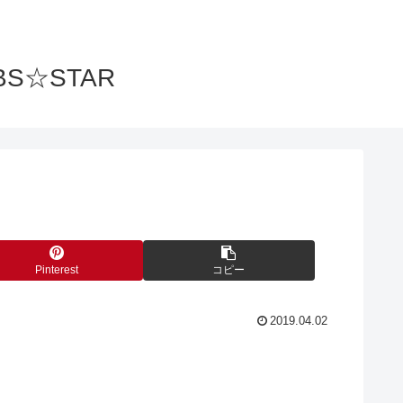
S☆STAR
Pinterest
コピー
2019.04.02