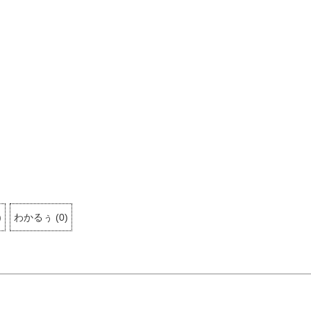
)
わかるぅ
(
0
)