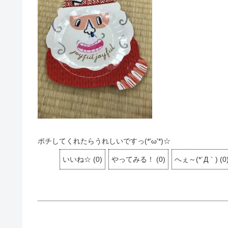
ポチしてくれたらうれしいですっ(*'ω'*)☆
いいね☆
(
0
)
やってみる！
(
0
)
へぇ～(*´Д｀)
(
0