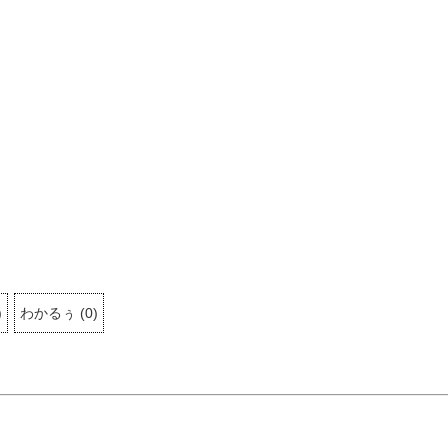
)
わかるぅ
(
0
)