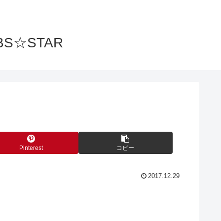
S☆STAR
Pinterest
コピー
2017.12.29