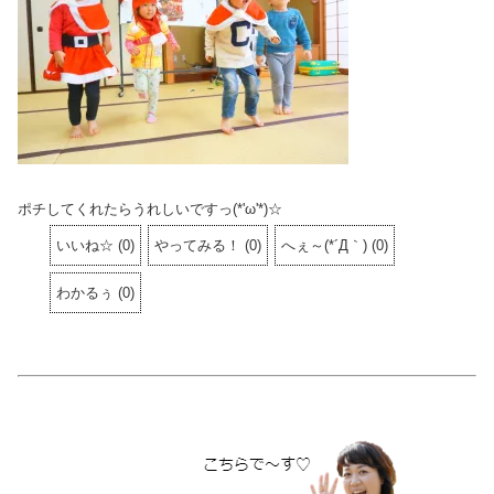
ポチしてくれたらうれしいですっ(*'ω'*)☆
いいね☆
(
0
)
やってみる！
(
0
)
へぇ～(*´Д｀)
(
0
)
わかるぅ
(
0
)