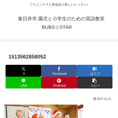
フォニックスと英会話☆楽しいレッスン♪
春日井市 園児と小学生のための英語教室
BUBS☆STAR
1513562858052
X
Facebook
はてブ
LINE
Pinterest
コピー
2017.12.21