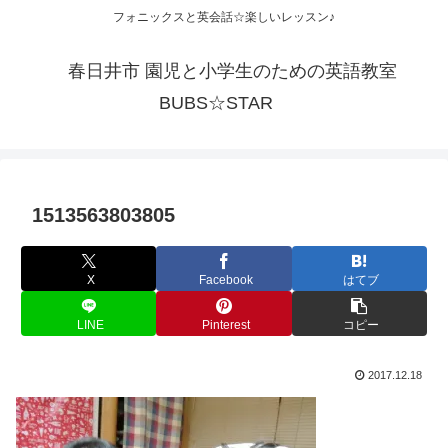
フォニックスと英会話☆楽しいレッスン♪
春日井市 園児と小学生のための英語教室
BUBS☆STAR
1513563803805
X
Facebook
はてブ
LINE
Pinterest
コピー
2017.12.18