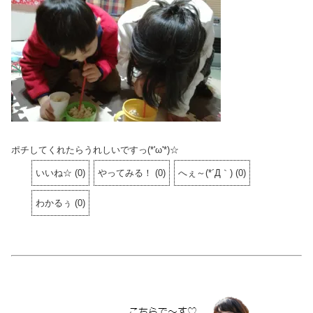
ポチしてくれたらうれしいですっ(*'ω'*)☆
いいね☆
(
0
)
やってみる！
(
0
)
へぇ～(*´Д｀)
(
0
)
わかるぅ
(
0
)