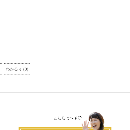
)
わかるぅ
(
0
)