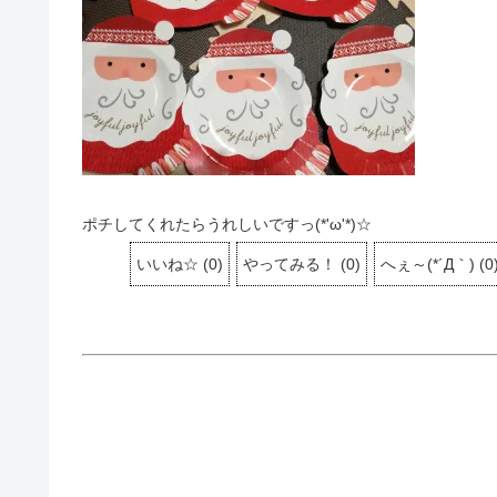
ポチしてくれたらうれしいですっ(*'ω'*)☆
いいね☆
(
0
)
やってみる！
(
0
)
へぇ～(*´Д｀)
(
0