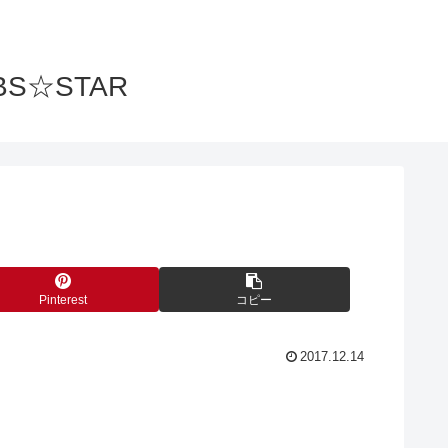
S☆STAR
Pinterest
コピー
2017.12.14