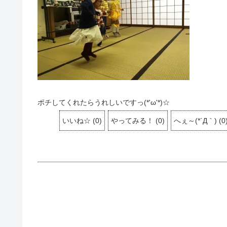
ポチしてくれたらうれしいですっ(*'ω'*)☆
いいね☆
(
0
)
やってみる！
(
0
)
へぇ～(*´Д｀)
(
0