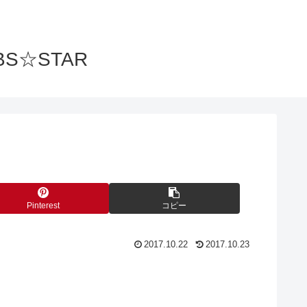
S☆STAR
Pinterest
コピー
2017.10.22
2017.10.23