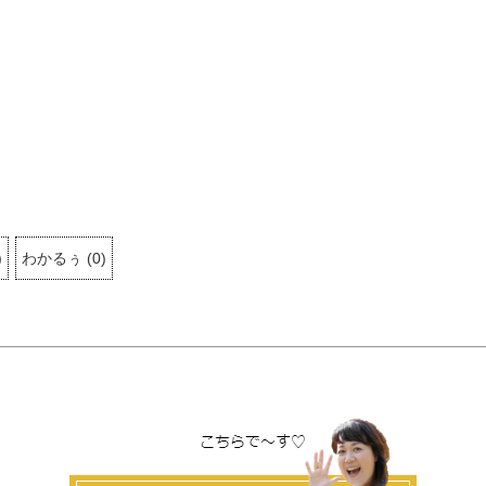
)
わかるぅ
(
0
)