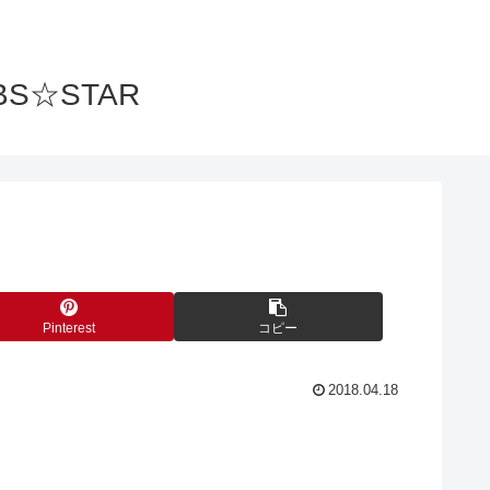
S☆STAR
Pinterest
コピー
2018.04.18