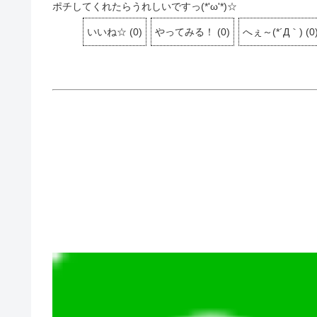
ポチしてくれたらうれしいですっ(*'ω'*)☆
いいね☆
(
0
)
やってみる！
(
0
)
へぇ～(*´Д｀)
(
0