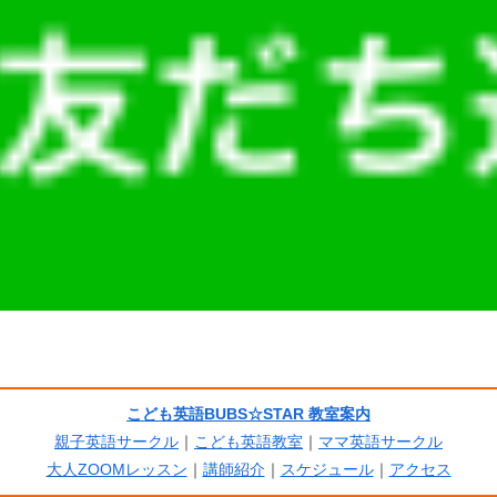
こども英語BUBS☆STAR 教室案内
親子英語サークル
｜
こども英語教室
｜
ママ英語サークル
大人ZOOMレッスン
｜
講師紹介
｜
スケジュール
｜
アクセス