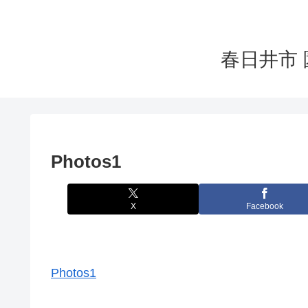
春日井市 
Photos1
X
Facebook
Photos1