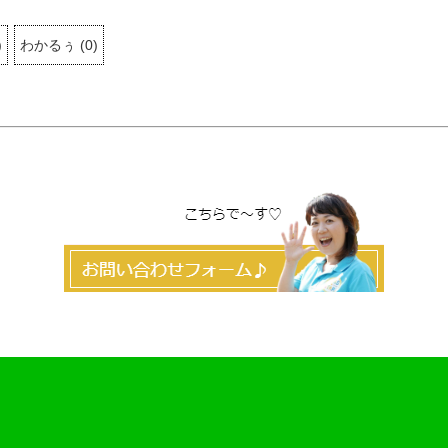
)
わかるぅ
(
0
)