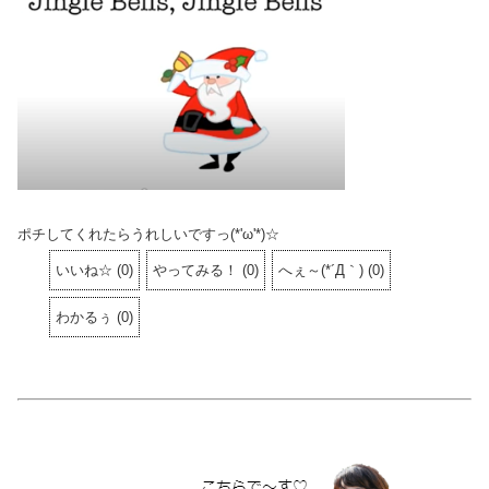
ポチしてくれたらうれしいですっ(*'ω'*)☆
いいね☆
(
0
)
やってみる！
(
0
)
へぇ～(*´Д｀)
(
0
)
わかるぅ
(
0
)