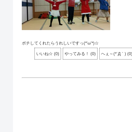
ポチしてくれたらうれしいですっ(*'ω'*)☆
いいね☆
(
0
)
やってみる！
(
0
)
へぇ～(*´Д｀)
(
0