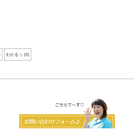
)
わかるぅ
(
0
)