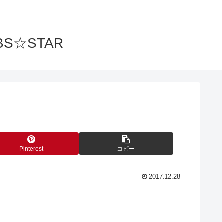
S☆STAR
Pinterest
コピー
2017.12.28