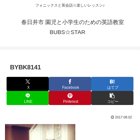
フォニックスと英会話☆楽しいレッスン♪
春日井市 園児と小学生のための英語教室
BUBS☆STAR
BYBK8141
X
Facebook
はてブ
LINE
Pinterest
コピー
2017.08.02