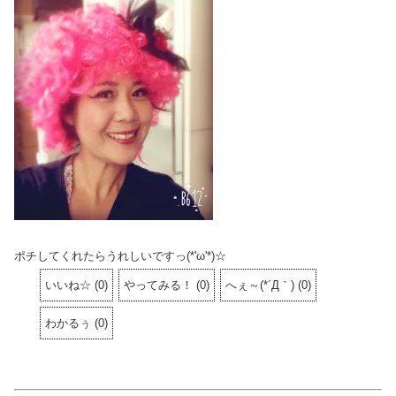
ポチしてくれたらうれしいですっ(*'ω'*)☆
いいね☆
(
0
)
やってみる！
(
0
)
へぇ～(*´Д｀)
(
0
)
わかるぅ
(
0
)